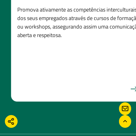
Promova ativamente as competências interculturai
dos seus empregados através de cursos de formaç
ou workshops, assegurando assim uma comunicaç
aberta e respeitosa.
CON
COMPARTILHAR
VOLT