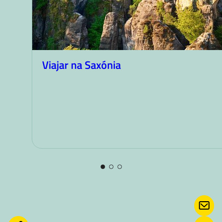
Viajar na Saxónia
CON