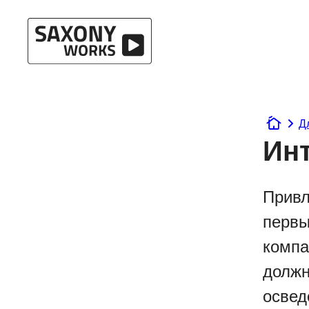
Перейти к содержанию
Д
www.sax
Инт
Привл
первы
компа
должн
освед