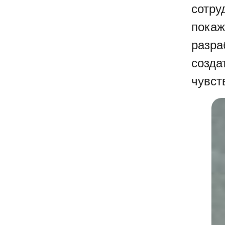
сотру
покаж
разра
созда
чувст