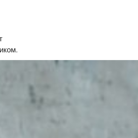
т
иком.