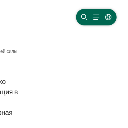
ПОИСК
МЕНЮ
ЯЗЫК
чей силы
ко
ация в
рная