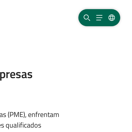
PESQUISAR
MENU
IDIOMA
presas
as (PME), enfrentam
es qualificados