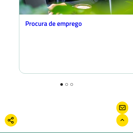
Procura de emprego
CON
COMPARTILHAR
VOLT