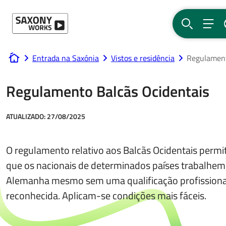
Ir para o conteúdo
PESQUISA
MEN
Entrada na Saxónia
Vistos e residência
Regulament
www.saxony-works.com
Regulamento Balcãs Ocidentais
ATUALIZADO:
27/08/2025
O regulamento relativo aos Balcãs Ocidentais permi
que os nacionais de determinados países trabalhem
Alemanha mesmo sem uma qualificação profissiona
reconhecida. Aplicam-se condições mais fáceis.