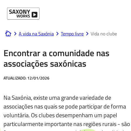
Ir para o conteúdo
A vida na Saxónia
Tempo livre
Vida no clube
www.saxony-works.com
Encontrar a comunidade nas
associações saxónicas
ATUALIZADO:
12/01/2026
Na Saxónia, existe uma grande variedade de
associações nas quais se pode participar de forma
voluntária. Os clubes desempenham um papel
particularmente importante nas regiões rurais - são