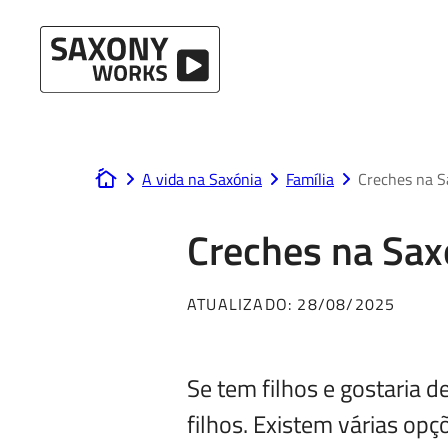
Ir para o conteúdo
A vida na Saxónia
Família
Creches na S
www.saxony-works.com
Creches na Sax
ATUALIZADO:
28/08/2025
Se tem filhos e gostaria 
filhos. Existem várias opç