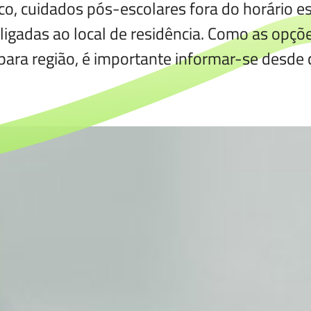
co, cuidados pós-escolares fora do horário es
ligadas ao local de residência. Como as opçõ
 para região, é importante informar-se desd