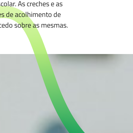
colar. As creches e as
es de acolhimento de
e cedo sobre as mesmas.