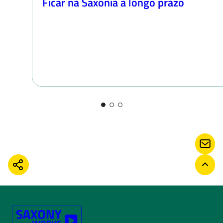
Ficar na Saxónia a longo prazo
CON
COMPARTILHAR
VOLT