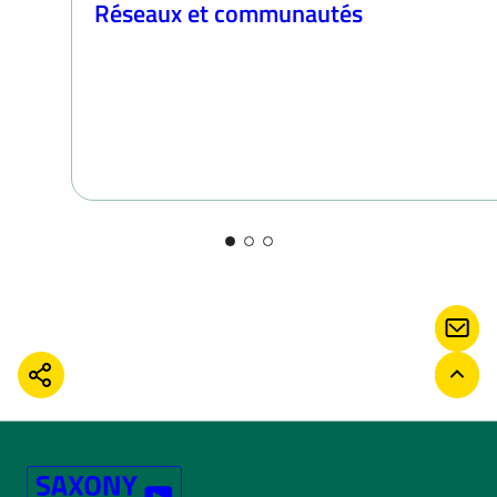
Réseaux et communautés
CONT
PARTAGER
RETO