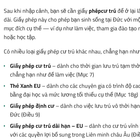
Sau khi nhập cảnh, bạn sẽ cần giấy
phép
cư trú
để ở lại l
dài. Giấy phép này cho phép bạn sinh sống tại Đức với m
mục đích cụ thể — ví dụ như làm việc, tham gia đào tạo
hoặc học tập.
Có nhiều loại giấy phép cư trú khác nhau, chẳng hạn như
Giấy phép cư trú
– dành cho thời gian lưu trú tạm thờ
chẳng hạn như để làm việc (Mục 7)
Thẻ Xanh EU
– dành cho các chuyên gia có trình độ ca
bằng đại học và mức lương tối thiểu cụ thể (Mục 18g)
Giấy phép định cư
– dành cho việc lưu trú vô thời hạn
Đức (Điều 9)
Giấy phép cư trú dài hạn – EU
– dành cho cư trú vĩnh 
với các quyền lợi bổ sung trong Liên minh châu Âu (Đi