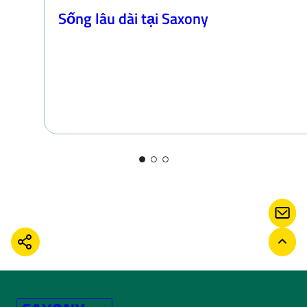
Sống lâu dài tại Saxony
LIÊN
CHIA SẺ
TRỞ 