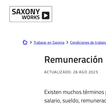
Ir al contenido
Trabajar en Sajonia
Condiciones de trabaj
www.saxony-works.com
Remuneración
ACTUALIZADO:
26 AGO 2025
Existen muchos términos pa
salario, sueldo, remunera