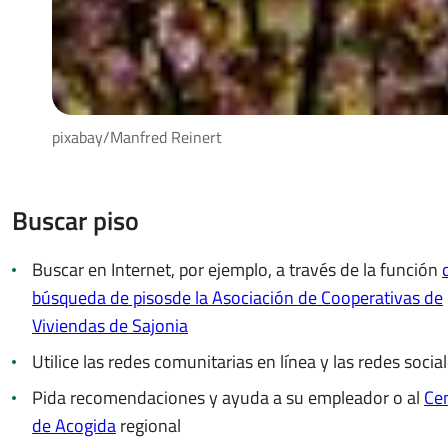
pixabay/Manfred Reinert
Buscar piso
Buscar en Internet, por ejemplo, a través de la función
búsqueda de pisos
de la Asociación de Cooperativas de
Viviendas de Sajonia
Utilice las redes comunitarias en línea y las redes socia
Pida recomendaciones y ayuda a su empleador o al
Ce
de Acogida
regional