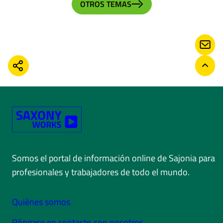
OTROS TEMAS
CON
COMPARTIR
VOLV
Somos el portal de información online de Sajonia para
profesionales y trabajadores de todo el mundo.
Quiénes somos
Póngase en contacto con nosotros