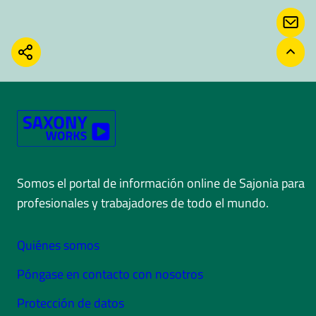
CON
COMPARTIR
VOLV
Somos el portal de información online de Sajonia para
profesionales y trabajadores de todo el mundo.
Quiénes somos
Póngase en contacto con nosotros
Protección de datos