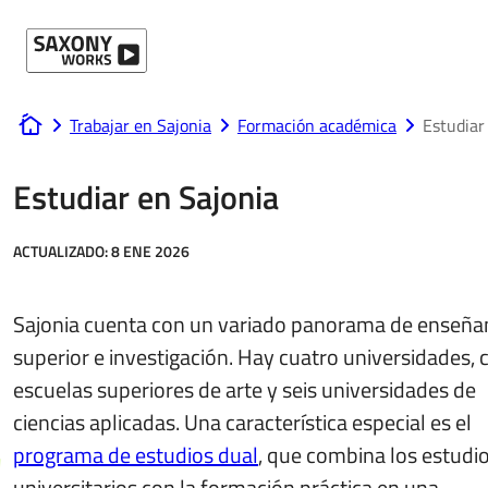
Ir al contenido
Trabajar en Sajonia
Formación académica
Estudiar
www.saxony-works.com
Estudiar en Sajonia
ACTUALIZADO:
8 ENE 2026
Sajonia cuenta con un variado panorama de enseña
superior e investigación. Hay cuatro universidades, 
escuelas superiores de arte y seis universidades de
ciencias aplicadas. Una característica especial es el
programa de estudios dual
, que combina los estudi
universitarios con la formación práctica en una