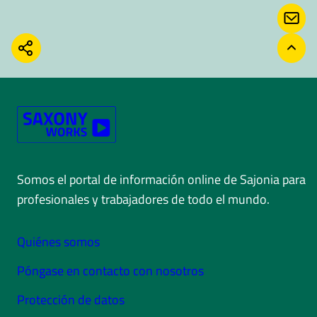
CON
COMPARTIR
VOLV
Somos el portal de información online de Sajonia para
profesionales y trabajadores de todo el mundo.
Quiénes somos
Póngase en contacto con nosotros
Protección de datos