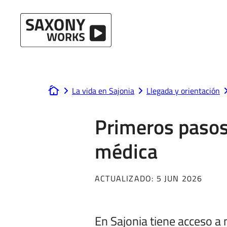
Ir al contenido
La vida en Sajonia
Llegada y orientación
www.saxony-works.com
Primeros pasos
médica
ACTUALIZADO:
5 JUN 2026
En Sajonia tiene acceso a