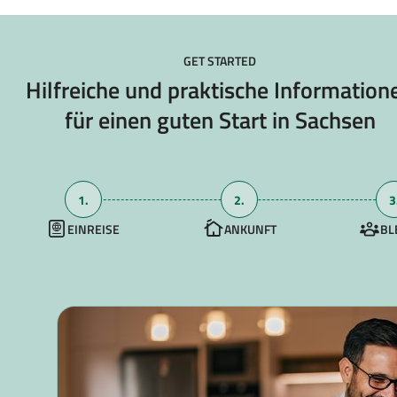
GET STARTED
Hilfreiche und praktische Information
für einen guten Start in Sachsen
1.
2.
3
EINREISE
ANKUNFT
BL