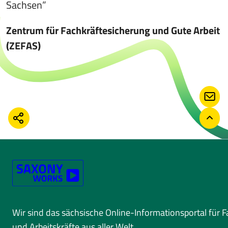
Sachsen”
Zentrum für Fachkräftesicherung und Gute Arbeit
(ZEFAS)
KONT
TEILEN
ZURÜ
Wir sind das sächsische Online-Informationsportal für 
und Arbeitskräfte aus aller Welt.