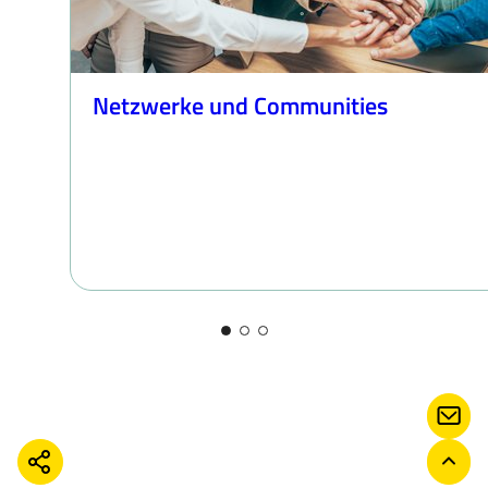
Netzwerke und Communities
KONT
TEILEN
ZURÜ