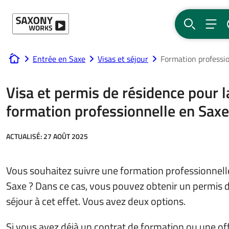
Passer au contenu
RECHERCH
MEN
Entrée en Saxe
Visas et séjour
Formation professi
www.saxony-works.com
Visa et permis de résidence pour l
formation professionnelle en Saxe
ACTUALISÉ:
27 AOÛT 2025
Vous souhaitez suivre une formation professionnell
Saxe ? Dans ce cas, vous pouvez obtenir un permis 
séjour à cet effet. Vous avez deux options.
Si vous avez déjà un contrat de formation ou une of