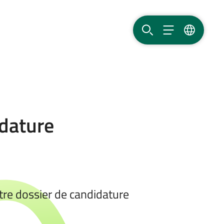
RECHERCHER
MENU
LANGUE
idature
otre dossier de candidature