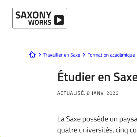
Passer au contenu
Travailler en Saxe
Formation académique
www.saxony-works.com
Étudier en Sax
ACTUALISÉ:
8 JANV. 2026
La Saxe possède un paysage
quatre universités, cinq co