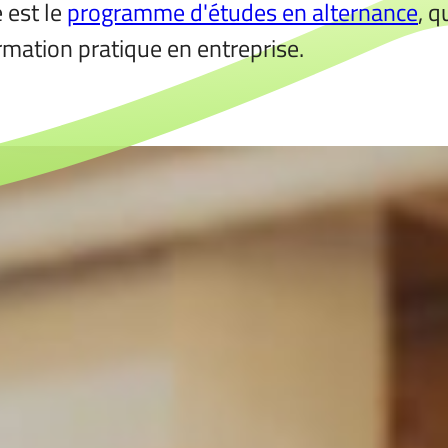
e est le
programme d'études en alternance
, 
rmation pratique en entreprise.