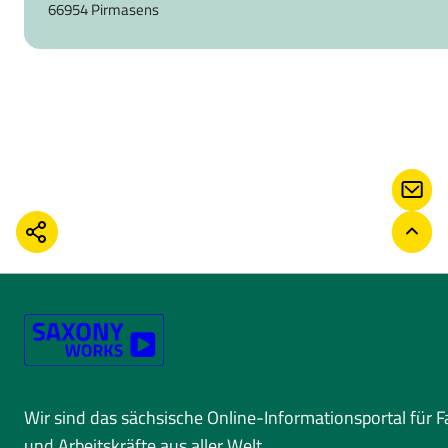
66954 Pirmasens
KONT
TEILEN
ZURÜ
Wir sind das sächsische Online-Informationsportal für 
und Arbeitskräfte aus aller Welt.