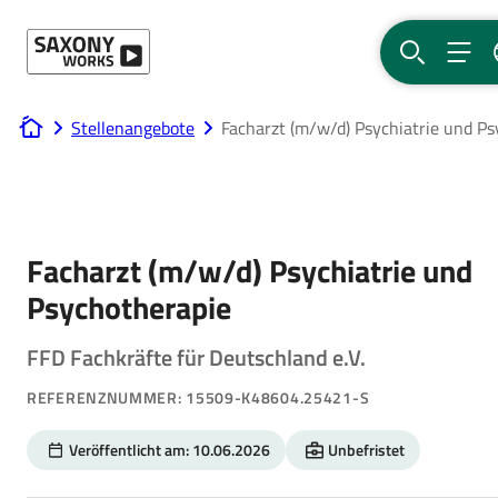
Direkt zum Hauptinhalt
SUCHE
MEN
Stellenangebote
Facharzt (m/w/d) Psychiatrie und P
www.saxony-works.com
Facharzt (m/w/d) Psychiatrie und
Psychotherapie
FFD Fachkräfte für Deutschland e.V.
REFERENZNUMMER: 15509-K48604.25421-S
Veröffentlicht am: 10.06.2026
Unbefristet