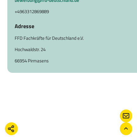
bewerbung@ffd-deutschland.de
+4963312869889
Adresse
FFD Fachkräfte für Deutschland e.V.
Hochwaldstr. 24
66954 Pirmasens
KONT
TEILEN
ZURÜ