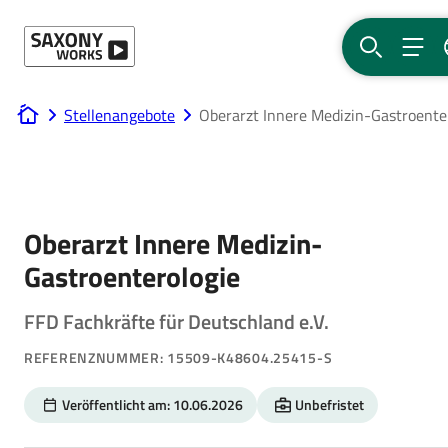
Direkt zum Hauptinhalt
SUCHE
MEN
Stellenangebote
Oberarzt Innere Medizin-Gastroente
www.saxony-works.com
Oberarzt Innere Medizin-
Gastroenterologie
FFD Fachkräfte für Deutschland e.V.
REFERENZNUMMER: 15509-K48604.25415-S
Veröffentlicht am: 10.06.2026
Unbefristet