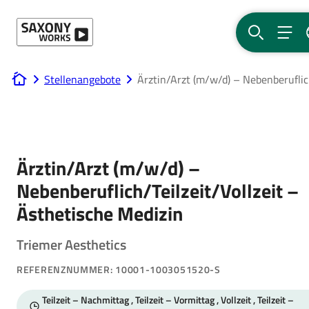
Direkt zum Hauptinhalt
SUCHE
MEN
Stellenangebote
Ärztin/Arzt (m/w/d) – Nebenberuflich
www.saxony-works.com
Ärztin/Arzt (m/w/d) –
Nebenberuflich/Teilzeit/Vollzeit –
Ästhetische Medizin
Triemer Aesthetics
REFERENZNUMMER: 10001-1003051520-S
Teilzeit – Nachmittag , Teilzeit – Vormittag , Vollzeit , Teilzeit –