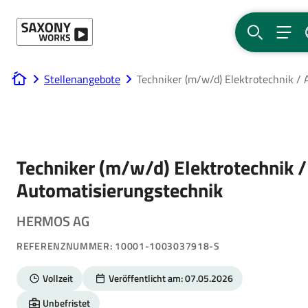
Direkt zum Hauptinhalt
SUCHE
MEN
Stellenangebote
Techniker (m/w/d) Elektrotechnik /
www.saxony-works.com
Techniker (m/w/d) Elektrotechnik /
Automatisierungstechnik
HERMOS AG
REFERENZNUMMER: 10001-1003037918-S
Vollzeit
Veröffentlicht am: 07.05.2026
Unbefristet