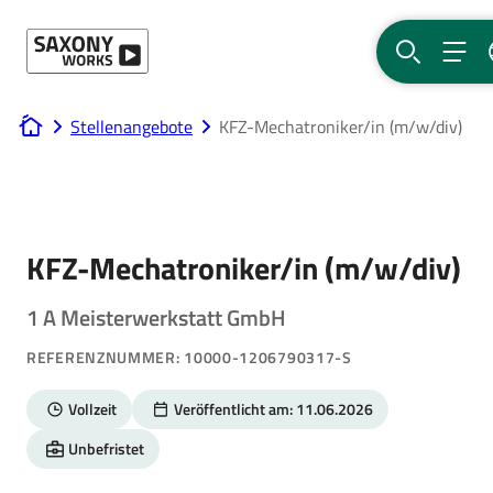
Direkt zum Hauptinhalt
SUCHE
MEN
Stellenangebote
KFZ-Mechatroniker/in (m/w/div)
www.saxony-works.com
KFZ-Mechatroniker/in (m/w/div)
1 A Meisterwerkstatt GmbH
REFERENZNUMMER: 10000-1206790317-S
Vollzeit
Veröffentlicht am: 11.06.2026
Unbefristet