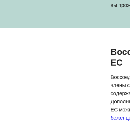
вы прож
Вос
ЕС
Воссое
члены с
содержа
Дополн
ЕС можн
беженц