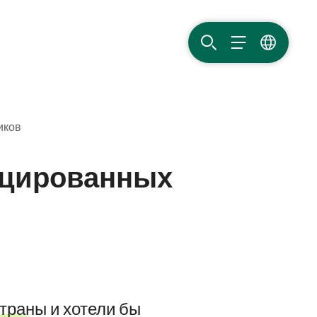
ПОИСК
МЕНЮ
ЯЗЫК
иков
ицированных
страны и хотели бы