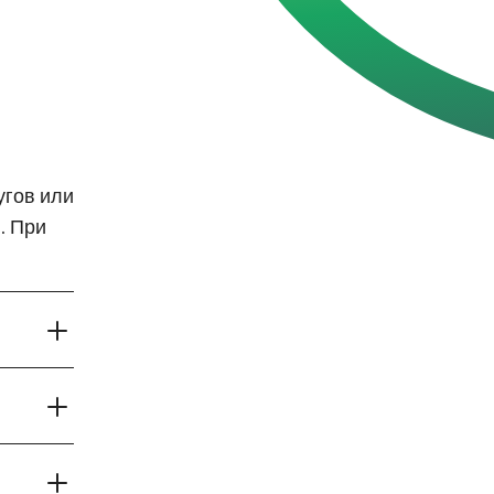
угов или
. При