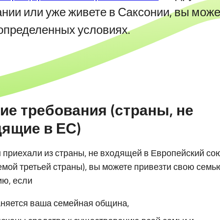
ании или уже живете в Саксонии, вы мож
определенных условиях.
е требования (страны, не
ящие в ЕС)
 приехали из страны, не входящей в Европейский сою
мой третьей страны), вы можете привезти свою семь
ю, если
няется ваша семейная община,