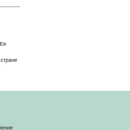
 Ее
 стране
ление