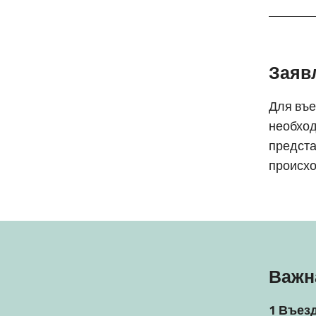
Заяв
Для въе
необхо
предста
происх
Важн
1 Въез