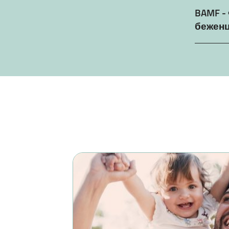
BAMF -
беженц