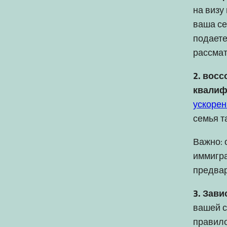
на визу
ваша се
подаете
рассмат
2. вос
квалиф
ускоре
семья т
Важно: 
иммигра
предвар
3. Зави
вашей с
правило