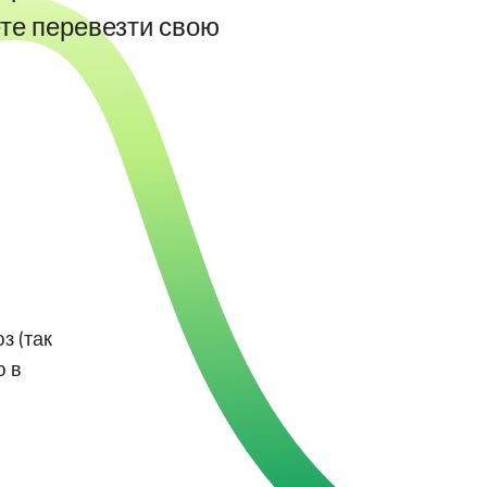
ете перевезти свою
з (так
ю в