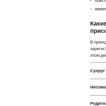
обесп
имеет
Каки
прис
В принц
зарегис
этом де
Супруг
Несове
Родите