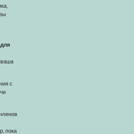
ка,
 вы
 для
, ваша
ния с
ачи
 членов
р, пока