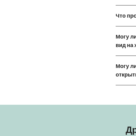
Что про
Могу ли
вид на
Могу ли
открыт
Др