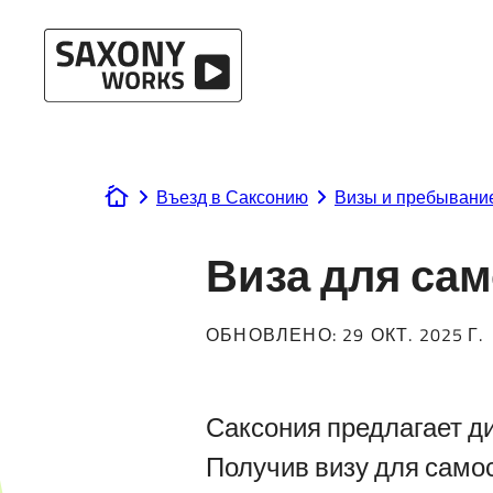
Перейти к содержанию
Въезд в Саксонию
Визы и пребывани
www.saxony-works.com
Виза для са
ОБНОВЛЕНО:
29 ОКТ. 2025 Г.
Саксония предлагает д
Получив визу для самос