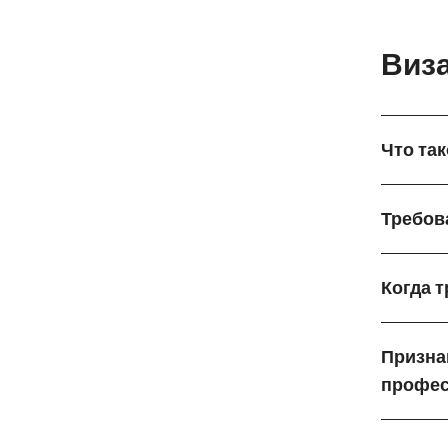
Виз
Что та
Требов
Когда т
Призна
профес