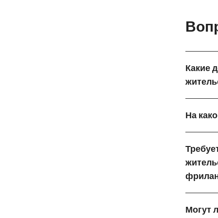
Воп
Какие 
житель
На како
Требуе
житель
фрилан
Могут 