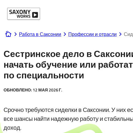
Перейти к содержанию
Работа в Саксонии
Профессии и отрасли
Сид
www.saxony-works.com
Сестринское дело в Саксони
начать обучение или работа
по специальности
ОБНОВЛЕНО:
12 МАЯ 2026 Г.
Срочно требуются сиделки в Саксонии. У них е
все шансы найти надежную работу и стабильн
доход.