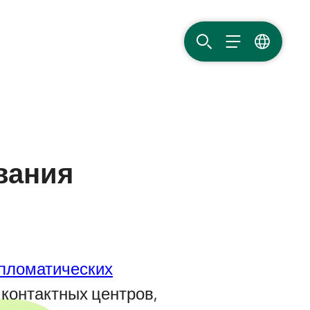
ПОИСК
МЕНЮ
ЯЗЫК
вания
пломатических
 контактных центров,