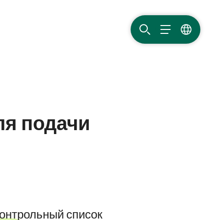
ПОИСК
МЕНЮ
ЯЗЫК
ля подачи
контрольный список