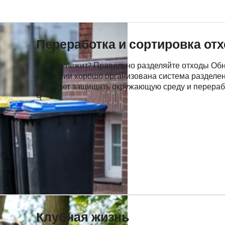
Переработка и сортировка от
Что где лежит? Правильно разделяйте отходы Обнов
Саксонии хорошо организована система разделен
помогает защищать окружающую среду и перераб
Ч
Клубная жизнь