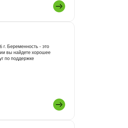
ПОДРОБНЕЕ О: СОБСТВЕНН
 г. Беременность - это
нии вы найдете хорошее
уг по поддержке
ПОДРОБНЕЕ О: БЕРЕМЕННО