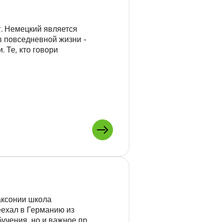
г. Немецкий является
 повседневной жизни -
. Те, кто говори
ПОДРОБНЕЕ О: ИЗУЧАЙТЕ Н
аксонии школа
реехал в Германию из
бучения, но и важное пр