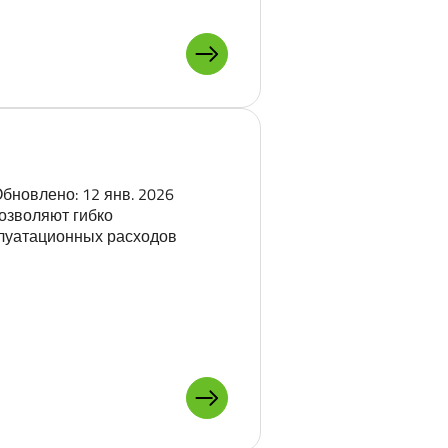
ПОДРОБНЕЕ О: УХОД ЗА ДЕ
новлено: 12 янв. 2026
озволяют гибко
плуатационных расходов
ПОДРОБНЕЕ О: ОБМЕН ПРЕ