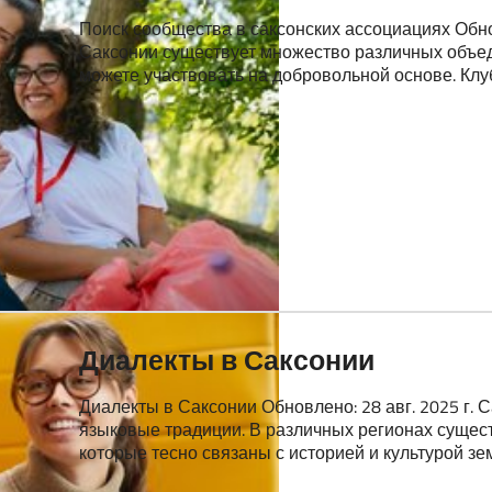
Поиск сообщества в саксонских ассоциациях Обнов
Саксонии существует множество различных объед
можете участвовать на добровольной основе. Кл
Диалекты в Саксонии
Диалекты в Саксонии Обновлено: 28 авг. 2025 г. 
языковые традиции. В различных регионах сущес
которые тесно связаны с историей и культурой зем