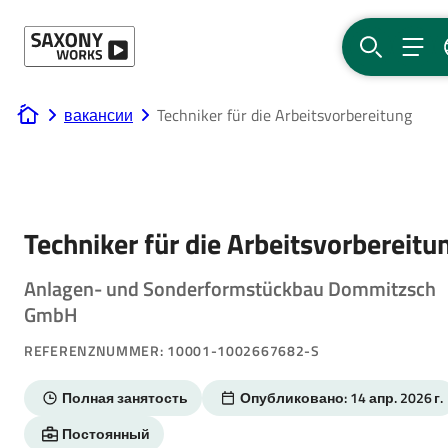
Перейти к содержанию
ПОИСК
МЕ
вакансии
Techniker für die Arbeitsvorbereitung
www.saxony-works.com
Techniker für die Arbeitsvorbereitu
Anlagen- und Sonderformstückbau Dommitzsch
GmbH
REFERENZNUMMER: 10001-1002667682-S
Полная занятость
Опубликовано: 14 апр. 2026 г.
Постоянный