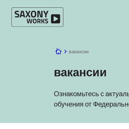
Перейти к содержанию
вакансии
www.saxony-works.com
вакансии
Ознакомьтесь с актуал
обучения от Федерально