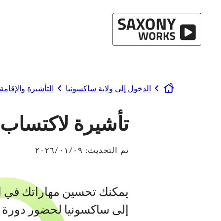
انتقل إلى المحتوى
الدخول إلى ولاية ساكسونيا
التأشيرة والإقامة
www.saxony-works.com
تأشيرة لاكتساب ا
تم التحديث:
٠٩‏/٠١‏/٢٠٢٦
يمكنك تحسين مهاراتك في الل
إلى ساكسونيا لحضور دورة في 