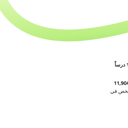
18 درساً
(11,90
 شخص في