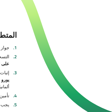
المتطل
جواز 
التسج
على ا
إثبات
يورو ع
ألمانيا
تأمين
يجب أ