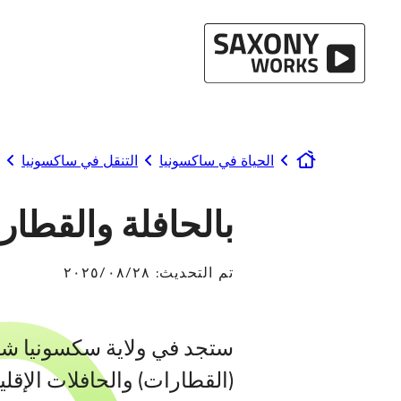
انتقل إلى المحتوى
الحياة في ساكسونيا
التنقل في ساكسونيا
www.saxony-works.com
بالحافلة والقطار
تم التحديث:
٢٨‏/٠٨‏/٢٠٢٥
ستجد في ولاية سكسونيا ش
(القطارات) والحافلات الإقلي