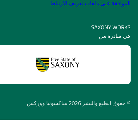
فقة على ملفات تعريف الارتباط
SAXONY W
ادرة من
طبع والنشر 2026 ساكسونيا ووركس